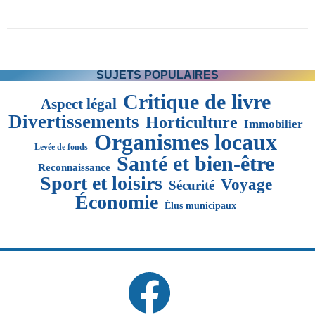
SUJETS POPULAIRES
Critique de livre
Aspect légal
Divertissements
Horticulture
Immobilier
Organismes locaux
Levée de fonds
Santé et bien-être
Reconnaissance
Sport et loisirs
Voyage
Sécurité
Économie
Élus municipaux