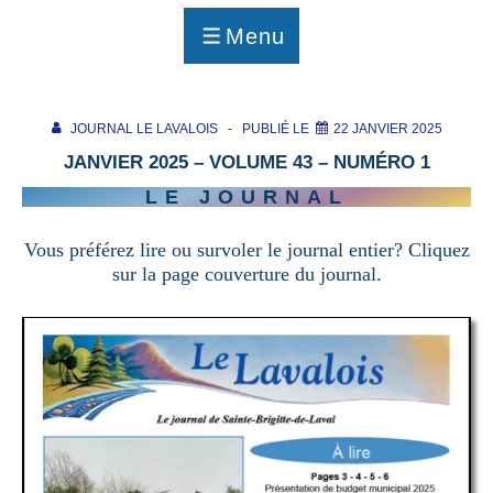
p
a
Menu
g
MENU
e
JOURNAL LE LAVALOIS
PUBLIÉ LE
22 JANVIER 2025
JANVIER 2025 – VOLUME 43 – NUMÉRO 1
LE JOURNAL
Vous préférez lire ou survoler le journal entier? Cliquez
sur la page couverture du journal.