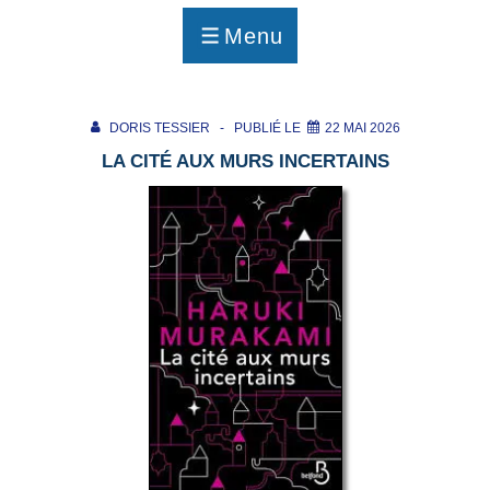
p
a
Menu
g
MENU
e
DORIS TESSIER
PUBLIÉ LE
22 MAI 2026
LA CITÉ AUX MURS INCERTAINS