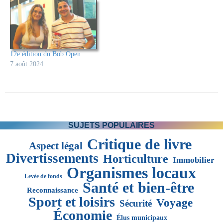
12e édition du Bob Open
7 août 2024
SUJETS POPULAIRES
Critique de livre
Aspect légal
Divertissements
Horticulture
Immobilier
Organismes locaux
Levée de fonds
Santé et bien-être
Reconnaissance
Sport et loisirs
Voyage
Sécurité
Économie
Élus municipaux