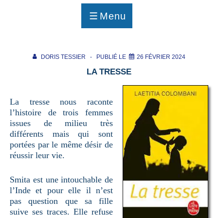
p
a
Menu
g
MENU
e
DORIS TESSIER
PUBLIÉ LE
26 FÉVRIER 2024
LA TRESSE
La tresse nous raconte
l’histoire de trois femmes
issues de milieu très
différents mais qui sont
portées par le même désir de
réussir leur vie.
Smita est une intouchable de
l’Inde et pour elle il n’est
pas question que sa fille
suive ses traces. Elle refuse