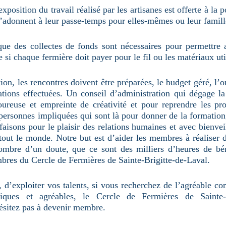
position du travail réalisé par les artisanes est offerte à la 
s’adonnent à leur passe-temps pour elles-mêmes ou leur famill
ue des collectes de fonds sont nécessaires pour permettre 
si chaque fermière doit payer pour le fil ou les matériaux ut
on, les rencontres doivent être préparées, le budget géré, l’o
ations effectuées. Un conseil d’administration qui dégage l
goureuse et empreinte de créativité et pour reprendre les 
 personnes impliquées qui sont là pour donner de la formation
aisons pour le plaisir des relations humaines et avec bienvei
 tout le monde. Notre but est d’aider les membres à réaliser d
ombre d’un doute, que ce sont des milliers d’heures de béné
res du Cercle de Fermières de Sainte-Brigitte-de-Laval.
 d’exploiter vos talents, si vous recherchez de l’agréable c
ques et agréables, le Cercle de Fermières de Sainte-B
ésitez pas à devenir membre.