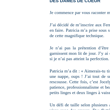
DES DAMES DE COEUR
u
n
e
Je commence par vous raconter ma 
p
a
g
e
J’ai décidé de m’inscrire aux Fer
en faire. Patricia m’a prise sous 
de cette magnifique technique.
Je n’ai pas la prétention d’êtr
garnissent mon lit de jour. J’y ai
si je n’ai pas atteint la perfectio
Patricia m’a dit : « Aimerais-tu ti
une nappe, oups ! J’ai tout de s
rescousse. Cette fois, c’est Joc
patience, professionnalisme et be
petits linges et deux linges à vai
Un défi de taille selon plusieurs