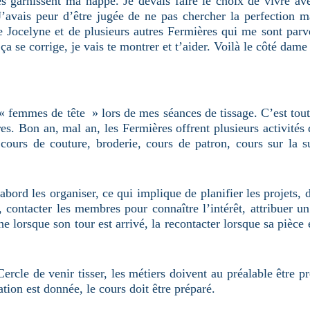
és garnissent ma nappe. Je devais faire le choix de vivre av
avais peur d’être jugée de ne pas chercher la perfection m
e Jocelyne et de plusieurs autres Fermières qui me sont pa
 ça se corrige, je vais te montrer et t’aider. Voilà le côté da
 « femmes de tête » lors de mes séances de tissage. C’est tou
es. Bon an, mal an, les Fermières offrent plusieurs activités 
, cours de couture, broderie, cours de patron, cours sur la su
d’abord les organiser, ce qui implique de planifier les projets
 contacter les membres pour connaître l’intérêt, attribuer u
ne lorsque son tour est arrivé, la recontacter lorsque sa pièce 
.
cle de venir tisser, les métiers doivent au préalable être p
ion est donnée, le cours doit être préparé.