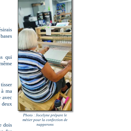
sirais
 bases
ns qui
i même
tisser
e à ma
e avec
é deux
Photo : Jocelyne prépare le
métier pour la confection de
e dois
napperons