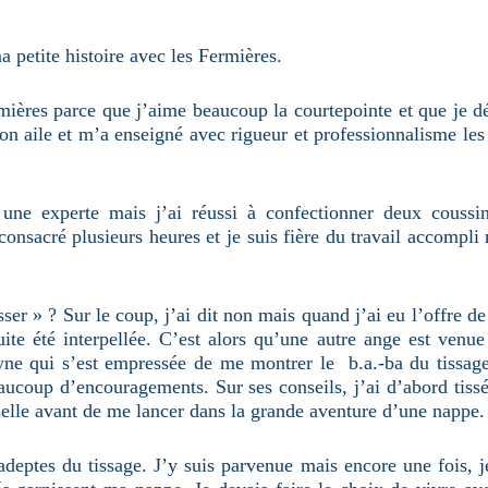
petite histoire avec les Fermières.
mières parce que j’aime beaucoup la courtepointe et que je dé
son aile et m’a enseigné avec rigueur et professionnalisme les
e une experte mais j’ai réussi à confectionner deux coussi
 consacré plusieurs heures et je suis fière du travail accompl
n.
sser » ? Sur le coup, j’ai dit non mais quand j’ai eu l’offre de 
uite été interpellée. C’est alors qu’une autre ange est venu
elyne qui s’est empressée de me montrer le b.a.-ba du tissag
aucoup d’encouragements. Sur ses conseils, j’ai d’abord tiss
sselle avant de me lancer dans la grande aventure d’une nappe.
 adeptes du tissage. J’y suis parvenue mais encore une fois, j