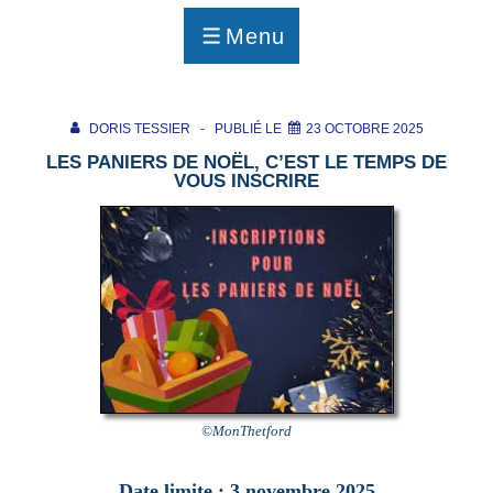
p
a
Menu
g
MENU
e
DORIS TESSIER
PUBLIÉ LE
23 OCTOBRE 2025
LES PANIERS DE NOËL, C’EST LE TEMPS DE
VOUS INSCRIRE
©MonThetford
Date limite : 3 novembre 2025