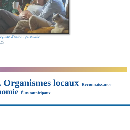
égime d’union parentale
025
Organismes locaux
Reconnaissance
s
nomie
Élus municipaux