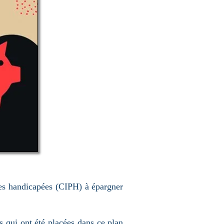
nes handicapées (CIPH) à épargner
 qui ont été placées dans ce plan