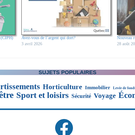
s (CIPH)
Avez-vous de l’argent qui dort?
Nouveau r
3 avril 2026
28 août 2
SUJETS POPULAIRES
rtissements
Horticulture
Immobilier
Levée de fond
être
Sport et loisirs
Éco
Voyage
Sécurité