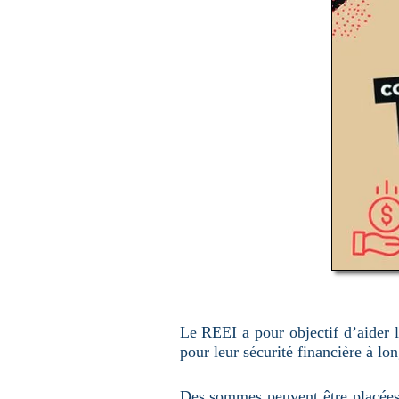
u
n
e
p
a
g
e
Le REEI a pour objectif d’aider 
pour leur sécurité financière à lo
Des sommes peuvent être placées 