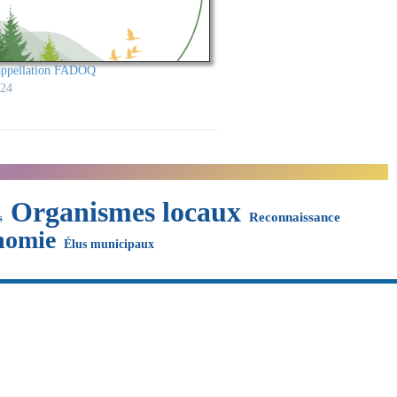
appellation FADOQ
024
Organismes locaux
Reconnaissance
s
nomie
Élus municipaux