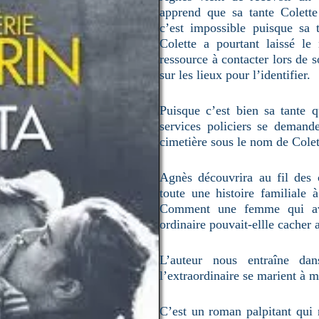
apprend que sa tante Colett
c’est impossible puisque sa t
Colette a pourtant laissé 
ressource à contacter lors de 
sur les lieux pour l’identifier.
Puisque c’est bien sa tante q
services policiers se demande
cimetière sous le nom de Colet
Agnès découvrira au fil des c
toute une histoire familiale à
Comment une femme qui avai
ordinaire pouvait-ellle cacher 
L’auteur nous entraîne da
l’extraordinaire se marient à m
C’est un roman palpitant qui 