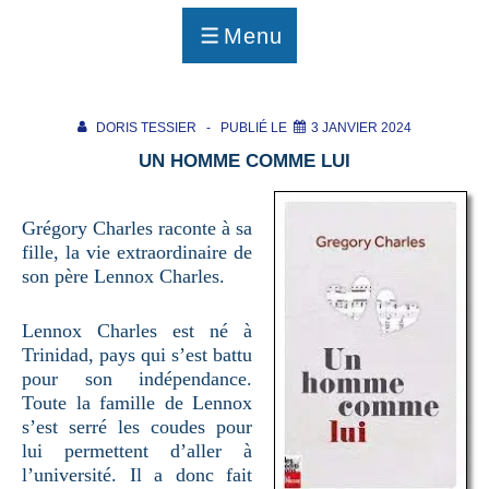
p
a
Menu
g
MENU
e
DORIS TESSIER
PUBLIÉ LE
3 JANVIER 2024
UN HOMME COMME LUI
Grégory Charles raconte à sa
fille, la vie extraordinaire de
son père Lennox Charles.
Lennox Charles est né à
Trinidad, pays qui s’est battu
pour son indépendance.
Toute la famille de Lennox
s’est serré les coudes pour
lui permettent d’aller à
l’université. Il a donc fait