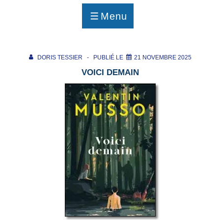
p
a
Menu
g
MENU
e
DORIS TESSIER
PUBLIÉ LE
21 NOVEMBRE 2025
VOICI DEMAIN