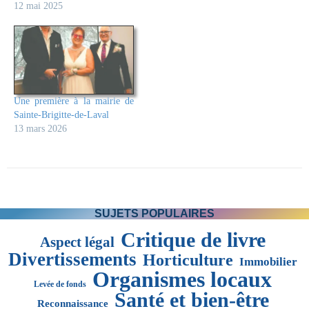
12 mai 2025
Une première à la mairie de
Sainte-Brigitte-de-Laval
13 mars 2026
SUJETS POPULAIRES
Critique de livre
Aspect légal
Divertissements
Horticulture
Immobilier
Organismes locaux
Levée de fonds
Santé et bien-être
Reconnaissance