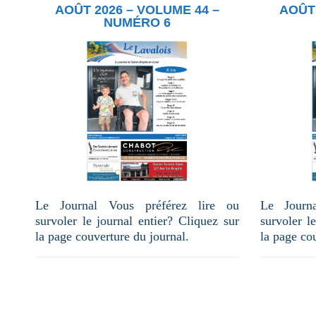
u
AOÛT 2026 – VOLUME 44 –
AOÛT 
n
NUMÉRO 6
e
p
a
g
e
Le Journal Vous préférez lire ou
Le Journ
survoler le journal entier? Cliquez sur
survoler l
la page couverture du journal.
la page co