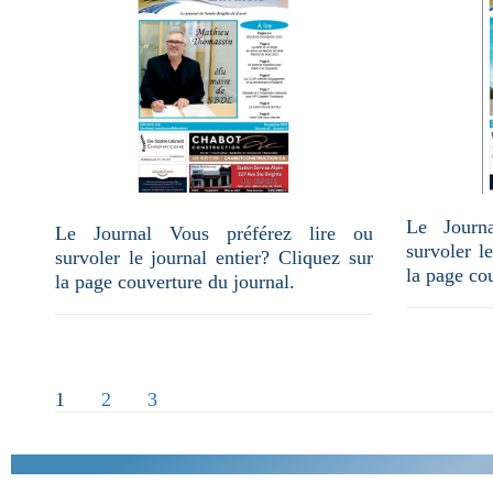
Le Journ
Le Journal Vous préférez lire ou
survoler l
survoler le journal entier? Cliquez sur
la page co
la page couverture du journal.
PAGINATION
1
2
3
DES
PUBLICATIONS