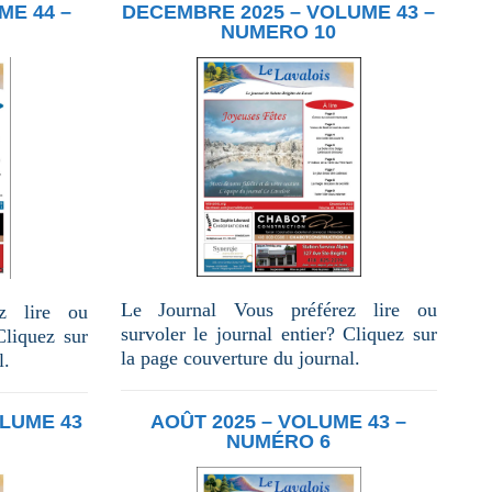
–
ME 44 –
DECEMBRE 2025 – VOLUME 43 –
volume
NUMERO 10
44
–
numéro
4
Le Journal Vous préférez lire ou
z lire ou
survoler le journal entier? Cliquez sur
Cliquez sur
la page couverture du journal.
l.
LUME 43
AOÛT 2025 – VOLUME 43 –
NUMÉRO 6