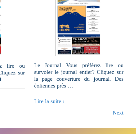
Le Journal Vous préférez lire ou
z lire ou
survoler le journal entier? Cliquez sur
Cliquez sur
la page couverture du journal. Des
l.
éoliennes près …
Août
Lire la suite ›
2025
Next
–
Volume
43
–