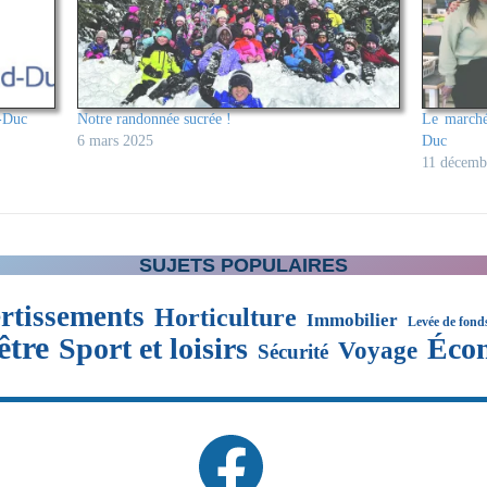
d-Duc
Notre randonnée sucrée !
Le marché
6 mars 2025
Duc
11 décemb
SUJETS POPULAIRES
rtissements
Horticulture
Immobilier
Levée de fond
être
Sport et loisirs
Éco
Voyage
Sécurité