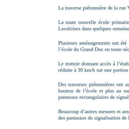
u
n
La traverse piétonnière de la rue 
e
p
a
La toute nouvelle école primair
g
e
Lavaloises dans quelques semaine
Plusieurs aménagements ont été a
l’école du Grand Duc en toute séc
Le trottoir donnant accès à l’étab
réduite à 30 km/h sur une portion 
Des traverses piétonnières ont au
hauteur de l’école et plus au su
panneaux rectangulaires de signali
Beaucoup d’autres mesures et amén
des panneaux de signalisation de l